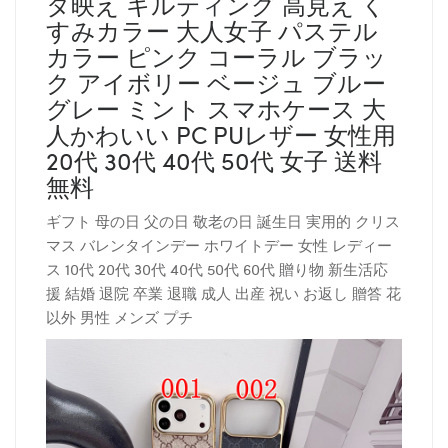
タ映え キルティング 高見え く
すみカラー 大人女子 パステル
カラー ピンク コーラル ブラッ
ク アイボリー ベージュ ブルー
グレー ミント スマホケース 大
人かわいい PC PUレザー 女性用
20代 30代 40代 50代 女子 送料
無料
ギフト 母の日 父の日 敬老の日 誕生日 実用的 クリス
マス バレンタインデー ホワイトデー 女性 レディー
ス 10代 20代 30代 40代 50代 60代 贈り物 新生活応
援 結婚 退院 卒業 退職 成人 出産 祝い お返し 贈答 花
以外 男性 メンズ プチ