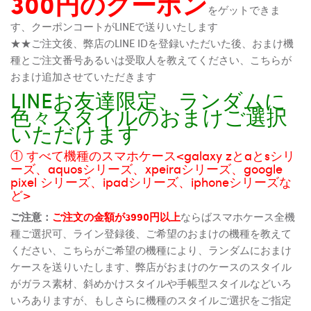
300円のクーポン
をゲットできま
す、クーポンコートがLINEで送りいたします
★★ご注文後、弊店のLINE IDを登録いただいた後、おまけ機
種とご注文番号あるいは受取人を教えてください、こちらが
おまけ追加させていただきます
LINEお友達限定、ランダムに
色々スタイルのおまけご選択
いただけます
① すべて機種のスマホケース<galaxy zとaとsシリ
ーズ、aquosシリーズ、xpeiraシリーズ、google
pixel シリーズ、ipadシリーズ、iphoneシリーズな
ど>
ご注意：
ご注文の金額が3990円以上
ならばスマホケース全機
種ご選択可、ライン登録後、ご希望のおまけの機種を教えて
ください、こちらがご希望の機種により、ランダムにおまけ
ケースを送りいたします、弊店がおまけのケースのスタイル
がガラス素材、斜めかけスタイルや手帳型スタイルなどいろ
いろありますが、もしさらに機種のスタイルご選択をご指定