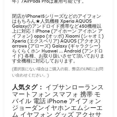
年）/AirPods Proは兼用可能です。
閉店がiPhone15シリーズなどのアイフォン
はもちろん★人気機種 Xperia AQUOS
Galaxyのアンドロイド携帯など450機種以
上に対応！iPhone (アイホーン アイホン ア
イフォン) oppo (オッポ) Xiaomi (シャオミ)
Xperia (エクスペリア) AQUOS (アクオス)
arrows (アローズ) Galaxy (ギャラクシー)
らくらくホン Huawei ... Android (アンドロ
イド) 各種、お取り扱いさせて頂いておりま
す全機種に対応しております。
(選択肢にない場合はご購入の前、弊店のLINEにお問
い合わせください。)
人気タグ：
イブサンローランス
マートフォン スマフォ 携帯 モ
バイル 電話 iPhone アイフォン
ジョーダンイヤホンエムシーエ
ム イヤフォン グッズ アクセサ