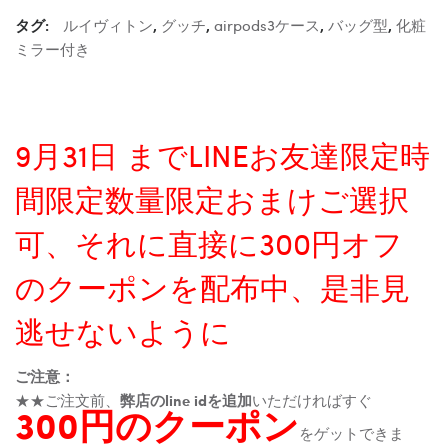
タグ:
ルイヴィトン
,
グッチ
,
airpods3ケース
,
バッグ型
,
化粧
ミラー付き
9月31日 までLINEお友達限定時
間限定数量限定おまけご選択
可、それに直接に300円オフ
のクーポンを配布中、是非見
逃せないように
ご注意：
★★ご注文前、
弊店のline idを追加
いただければすぐ
300円のクーポン
をゲットできま