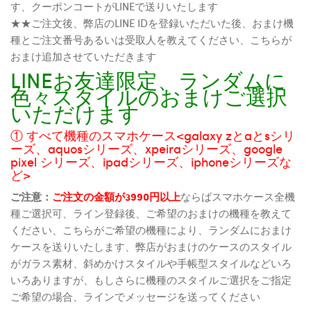
す、クーポンコートがLINEで送りいたします
★★ご注文後、弊店のLINE IDを登録いただいた後、おまけ機
種とご注文番号あるいは受取人を教えてください、こちらが
おまけ追加させていただきます
LINEお友達限定、ランダムに
色々スタイルのおまけご選択
いただけます
① すべて機種のスマホケース<galaxy zとaとsシリ
ーズ、aquosシリーズ、xpeiraシリーズ、google
pixel シリーズ、ipadシリーズ、iphoneシリーズな
ど>
ご注意：
ご注文の金額が3990円以上
ならばスマホケース全機
種ご選択可、ライン登録後、ご希望のおまけの機種を教えて
ください、こちらがご希望の機種により、ランダムにおまけ
ケースを送りいたします、弊店がおまけのケースのスタイル
がガラス素材、斜めかけスタイルや手帳型スタイルなどいろ
いろありますが、もしさらに機種のスタイルご選択をご指定
ご希望の場合、ラインでメッセージを送ってください