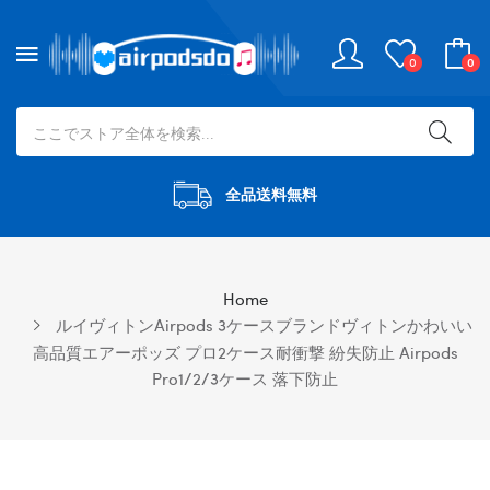
0
0
全品送料無料
Home
ルイヴィトンairpods 3ケースブランドヴィトンかわいい
高品質エアーポッズ プロ2ケース耐衝撃 紛失防止 Airpods
Pro1/2/3ケース 落下防止