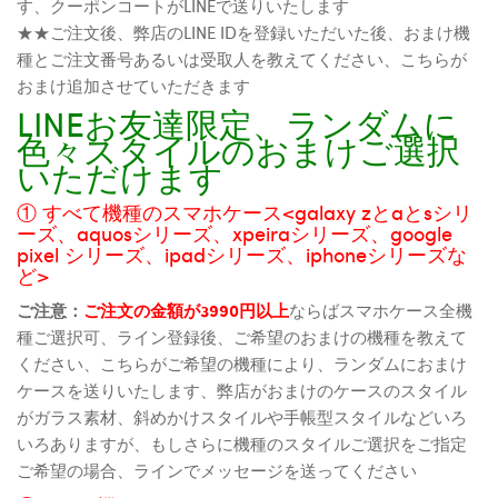
す、クーポンコートがLINEで送りいたします
★★ご注文後、弊店のLINE IDを登録いただいた後、おまけ機
種とご注文番号あるいは受取人を教えてください、こちらが
おまけ追加させていただきます
LINEお友達限定、ランダムに
色々スタイルのおまけご選択
いただけます
① すべて機種のスマホケース<galaxy zとaとsシリ
ーズ、aquosシリーズ、xpeiraシリーズ、google
pixel シリーズ、ipadシリーズ、iphoneシリーズな
ど>
ご注意：
ご注文の金額が3990円以上
ならばスマホケース全機
種ご選択可、ライン登録後、ご希望のおまけの機種を教えて
ください、こちらがご希望の機種により、ランダムにおまけ
ケースを送りいたします、弊店がおまけのケースのスタイル
がガラス素材、斜めかけスタイルや手帳型スタイルなどいろ
いろありますが、もしさらに機種のスタイルご選択をご指定
ご希望の場合、ラインでメッセージを送ってください