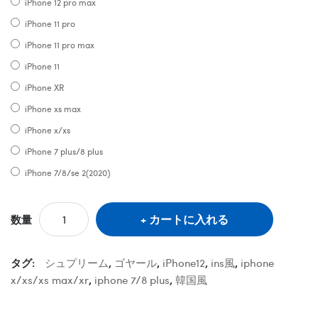
iPhone 12 pro max
iPhone 11 pro
iPhone 11 pro max
iPhone 11
iPhone XR
iPhone xs max
iPhone x/xs
iPhone 7 plus/8 plus
iPhone 7/8/se 2(2020)
カートに入れる
数量
タグ:
シュプリーム
,
ゴヤール
,
iPhone12
,
ins風
,
iphone
x/xs/xs max/xr
,
iphone 7/8 plus
,
韓国風