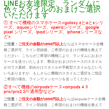
LINEお友達限定、ランダムに
色々スタイルのおまけご選択
いただけます
① すべて機種のスマホケース<galaxy zとaとsシリ
ーズ、aquosシリーズ、xpeiraシリーズ、google
pixel シリーズ、ipadシリーズ、iphoneシリーズな
ど>
ご注意：
ご注文の金額が3990円以上
ならばスマホケース全機
種ご選択可、ライン登録後、ご希望のおまけの機種を教えて
ください、こちらがご希望の機種により、ランダムにおまけ
ケースを送りいたします、弊店がおまけのケースのスタイル
がガラス素材、斜めかけスタイルや手帳型スタイルなどいろ
いろありますが、もしさらに機種のスタイルご選択をご指定
ご希望の場合、ラインでメッセージを送ってください
②すべて機種のairpodsケース<airpods 4 3
pro/pro2 2/1 通用型など>
ご注意：
ご注文の金額が3990円以上
ならばairpodsケース全機
種ご選択可、ライン登録後、ご希望のおまけの機種を教えて