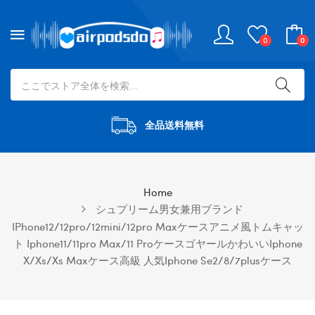
0
0
全品送料無料
Home
シュプリーム男女兼用ブランド
IPhone12/12pro/12mini/12pro Maxケースアニメ風トムキャッ
ト Iphone11/11pro Max/11 Proケースゴヤールかわいいiphone
X/xs/xs Maxケース高級 人気iphone Se2/8/7plusケース