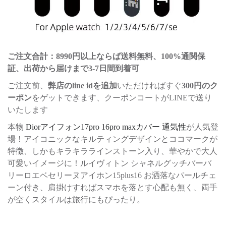
ご注文合計：8990円以上ならば送料無料、100%通関保
証、出荷から届けまで3-7日間到着可
ご注文前、
弊店のline idを追加
いただければすぐ
300円のク
ーポン
をゲットできます、クーポンコートがLINEで送り
いたします
本物
Diorアイフォン17pro 16pro maxカバー 通気性
が人気登
場！アイコニックなキルティングデザインとココマークが
特徴、しかもキラキララインストーン入り、華やかで大人
可愛いイメージに！ルイヴィトン シャネルグッチバーバ
リーロエベセリーヌアイホン15plus16 お洒落なパールチェ
ーン付き、肩掛けすればスマホを落とす心配も無く、両手
が空くスタイルは旅行にもぴったり。