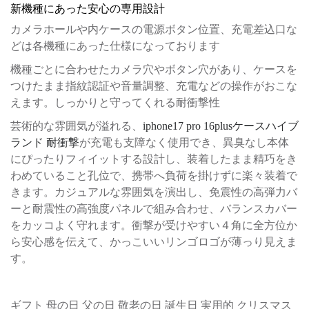
新機種にあった安心の専用設計
カメラホールや内ケースの電源ボタン位置、充電差込口な
どは各機種にあった仕様になっております
機種ごとに合わせたカメラ穴やボタン穴があり、ケースを
つけたまま指紋認証や音量調整、充電などの操作がおこな
えます。しっかりと守ってくれる耐衝撃性
芸術的な雰囲気が溢れる、
iphone17 pro 16plusケースハイブ
ランド 耐衝撃
が充電も支障なく使用でき、異臭なし本体
にぴったりフィイットする設計し、装着したまま精巧をき
わめていること孔位で、携帯へ負荷を掛けずに楽々装着で
きます。カジュアルな雰囲気を演出し、免震性の高弾力バ
ーと耐震性の高強度パネルで組み合わせ、バランスカバー
をカッコよく守れます。衝撃が受けやすい４角に全方位か
ら安心感を伝えて、かっこいいリンゴロゴが薄っり見えま
す。
ギフト 母の日 父の日 敬老の日 誕生日 実用的 クリスマス