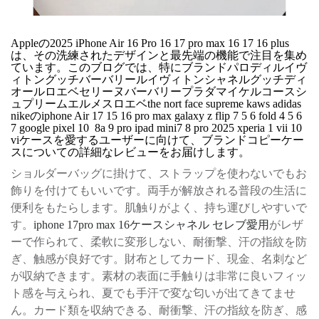
Appleの2025 iPhone Air 16 Pro 16 17 pro max 16 17 16 plus
は、その洗練されたデザインと最先端の機能で注目を集め
ています。このブログでは、特にブランドパロディルイヴ
ィトングッチバーバリールイヴィトンシャネルグッチディ
オールロエベセリーヌバーバリープラダマイケルコースシ
ュプリームエルメスロエベthe nort face supreme kaws adidas
nikeのiphone Air 17 15 16 pro max galaxy z flip 7 5 6 fold 4 5 6
7 google pixel 10 8a 9 pro ipad mini7 8 pro 2025 xperia 1 vii 10
viケースを愛するユーザーに向けて、ブランドコピーケー
スについての詳細なレビューをお届けします。
ショルダーバッグに掛けて、ストラップを使わないでもお
飾りを付けてもいいです。両手が解放される普段の生活に
便利をもたらします。肌触りがよく、持ち運びしやすいで
す。
iphone 17pro max 16ケースシャネル セレブ愛用
がレザ
ーで作られて、柔軟に変形しない、耐衝撃、汗の指紋を防
ぎ、触感が良好です。財布としてカード、現金、名刺など
が収納できます。素材の表面に手触りは非常に良いフィッ
ト感を与えられ、夏でも手汗で変な匂いが出てきてませ
ん。カード類を収納できる、耐衝撃、汗の指紋を防ぎ、感