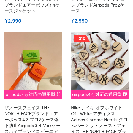
ブランドエアーポッズ3 4ケ
ンブランドAirpods Pro2ケ
ースジャケット
ース
¥2,990
¥2,990
-21%
airpods4も対応の通用型 即
airpods4も対応の通用型 即
納
納
ザノースフェイス THE
Nike ナイキ オフホワイト
NORTH FACEブランドエア
Off-White アディダス
ーポッズ4 3 プロ2ケース落
Adidas Chrome Hearts クロ
下防止airpods 3 4 Maxケー
ムハーツ ザ・ノース・フェ
スハイブランドコピーエア
イスTHE NORTH FACE ブラ