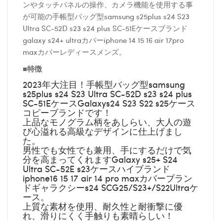
ンやタッチパネルの操作、カメラ機能を使用する事
が可能の手帳型バッグ型samsung s25plus s24 S23
Ultra SC-52D s23 s24 plus SC-51Eケースブランド
galaxy s24+ ultraカバーiphone 14 15 16 air 17pro
maxカバーレディースメンズ。
■特徴
2023年大注目！手帳型バッグ型samsung
s25plus s24 S23 Ultra SC-52D s23 s24 plus
SC-51EケースGalaxys24 S23 S22 s25ケース
コピーブランドです！
上品なモノグラム柄をあしらい、大人の遊
び心溢れる高級なデザインに仕上げまし
た。
男性でも女性でも兼用、手にするだけで気
分を高まってくれますGalaxy s25+ S24
Ultra SC-52E s23ケースハイブランド
iphone16 15 17 air 14 pro maxカバーブラン
ドギャラクシーs24 SCG25/S23+/S22Ultraケ
ース。
上質な素材を使用、耐久性と耐衝撃に優
れ、滑りにくく手触りも素晴らしい！