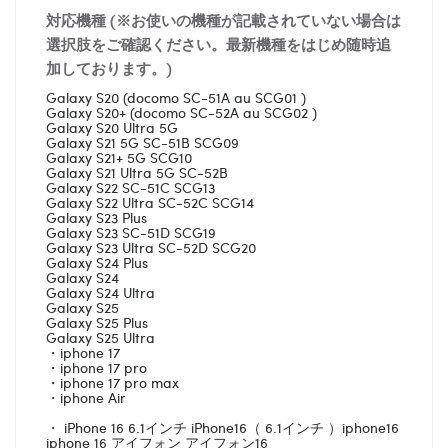
対応機種 (※お使いの機種が記載されていない場合は
選択肢をご確認ください。最新機種をはじめ随時追
加しております。)
Galaxy S20 (docomo SC-51A au SCG01 )
Galaxy S20+ (docomo SC-52A au SCG02 )
Galaxy S20 Ultra 5G
Galaxy S21 5G SC-51B SCG09
Galaxy S21+ 5G SCG10
Galaxy S21 Ultra 5G SC-52B
Galaxy S22 SC-51C SCG13
Galaxy S22 Ultra SC-52C SCG14
Galaxy S23 Plus
Galaxy S23 SC-51D SCG19
Galaxy S23 Ultra SC-52D SCG20
Galaxy S24 Plus
Galaxy S24
Galaxy S24 Ultra
Galaxy S25
Galaxy S25 Plus
Galaxy S25 Ultra
・iphone 17
・iphone 17 pro
・iphone 17 pro max
・iphone Air
・ iPhone 16 6.1インチ iPhone16（ 6.1インチ ）iphone16
iphone 16 アイフォン アイフォン16