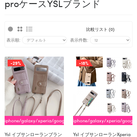
proケースYSLブランド
比較リスト (0)
表示順:
表示件数:
-29%
-18%
iphone/galaxy/xperia/google/aquos
iphone/galaxy/xperia/google
全機種対応
全機種対応
Ysl イブサンローランブラン
Ysl イブサンローランxperia